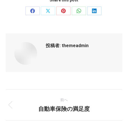
Share this post
Share
Share
Share
Share
Share
on
on
on
on
on
Facebook
X
Pinterest
WhatsApp
LinkedIn
投稿者:
themeadmin
投
前へ
稿
自動車保険の満足度
前
の
ナ
投