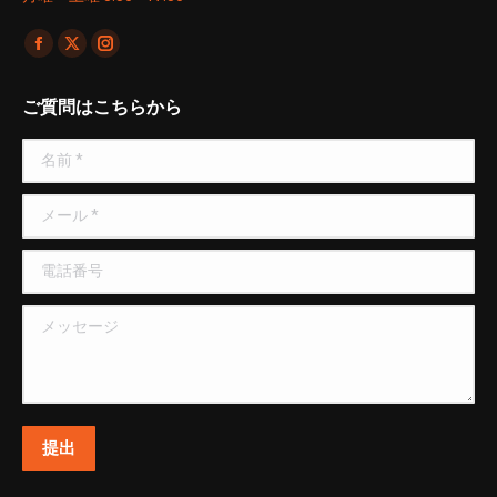
Find us on:
Facebook
X
Instagram
page
page
page
ご質問はこちらから
opens
opens
opens
in
in
in
名前 *
new
new
new
window
window
window
メール *
電話番号
メッセージ
提出