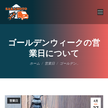
ゴールデンウィークの営
業日について
現在地:
ホーム
営業日
ゴールデン…
営業日
4月