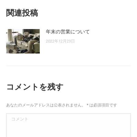
稿:
ビ
関連投稿
ゲ
年末の営業について
2022年12月23日
ー
シ
ョ
コメントを残す
ン
あなたのメールアドレスは公表されません。
*
は必須項目です
コメント