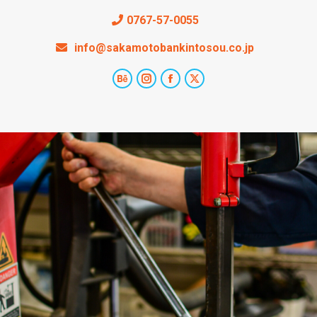
0767-57-0055
info@sakamotobankintosou.co.jp
Behance
Instagram
Facebook
X